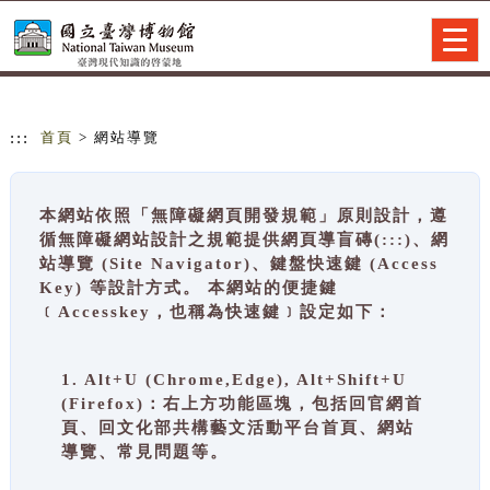
跳到主要內容
網站導覽
Togg
navig
:::
首頁
> 網站導覽
本網站依照「無障礙網頁開發規範」原則設計，遵
循無障礙網站設計之規範提供網頁導盲磚(:::)、網
站導覽 (Site Navigator)、鍵盤快速鍵 (Access
Key) 等設計方式。 本網站的便捷鍵
﹝Accesskey，也稱為快速鍵﹞設定如下：
1. Alt+U (Chrome,Edge), Alt+Shift+U
(Firefox)：右上方功能區塊，包括回官網首
頁、回文化部共構藝文活動平台首頁、網站
導覽、常見問題等。