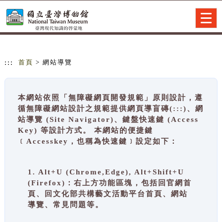
跳到主要內容
網站導覽
Togg
navig
:::
首頁
> 網站導覽
本網站依照「無障礙網頁開發規範」原則設計，遵
循無障礙網站設計之規範提供網頁導盲磚(:::)、網
站導覽 (Site Navigator)、鍵盤快速鍵 (Access
Key) 等設計方式。 本網站的便捷鍵
﹝Accesskey，也稱為快速鍵﹞設定如下：
1. Alt+U (Chrome,Edge), Alt+Shift+U
(Firefox)：右上方功能區塊，包括回官網首
頁、回文化部共構藝文活動平台首頁、網站
導覽、常見問題等。