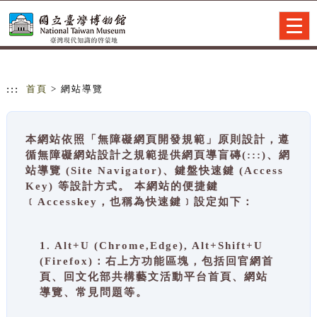
跳到主要內容
網站導覽
Togg
navig
:::
首頁
> 網站導覽
本網站依照「無障礙網頁開發規範」原則設計，遵
循無障礙網站設計之規範提供網頁導盲磚(:::)、網
站導覽 (Site Navigator)、鍵盤快速鍵 (Access
Key) 等設計方式。 本網站的便捷鍵
﹝Accesskey，也稱為快速鍵﹞設定如下：
1. Alt+U (Chrome,Edge), Alt+Shift+U
(Firefox)：右上方功能區塊，包括回官網首
頁、回文化部共構藝文活動平台首頁、網站
導覽、常見問題等。