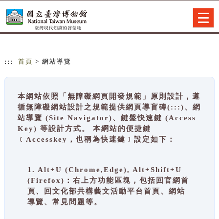
跳到主要內容
網站導覽
Togg
navig
:::
首頁
> 網站導覽
本網站依照「無障礙網頁開發規範」原則設計，遵
循無障礙網站設計之規範提供網頁導盲磚(:::)、網
站導覽 (Site Navigator)、鍵盤快速鍵 (Access
Key) 等設計方式。 本網站的便捷鍵
﹝Accesskey，也稱為快速鍵﹞設定如下：
1. Alt+U (Chrome,Edge), Alt+Shift+U
(Firefox)：右上方功能區塊，包括回官網首
頁、回文化部共構藝文活動平台首頁、網站
導覽、常見問題等。