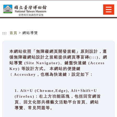
跳到主要內容
網站導覽
Togg
navig
:::
首頁
> 網站導覽
本網站依照「無障礙網頁開發規範」原則設計，遵
循無障礙網站設計之規範提供網頁導盲磚(:::)、網
站導覽 (Site Navigator)、鍵盤快速鍵 (Access
Key) 等設計方式。 本網站的便捷鍵
﹝Accesskey，也稱為快速鍵﹞設定如下：
1. Alt+U (Chrome,Edge), Alt+Shift+U
(Firefox)：右上方功能區塊，包括回官網首
頁、回文化部共構藝文活動平台首頁、網站
導覽、常見問題等。