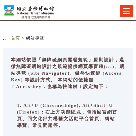
跳到主要內容
網站導覽
Togg
navig
:::
首頁
> 網站導覽
本網站依照「無障礙網頁開發規範」原則設計，遵
循無障礙網站設計之規範提供網頁導盲磚(:::)、網
站導覽 (Site Navigator)、鍵盤快速鍵 (Access
Key) 等設計方式。 本網站的便捷鍵
﹝Accesskey，也稱為快速鍵﹞設定如下：
1. Alt+U (Chrome,Edge), Alt+Shift+U
(Firefox)：右上方功能區塊，包括回官網首
頁、回文化部共構藝文活動平台首頁、網站
導覽、常見問題等。