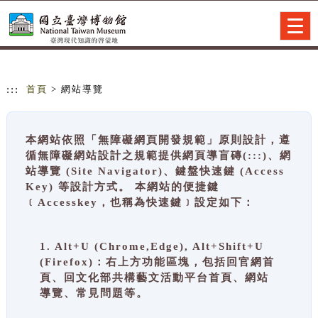
跳到主要內容
網站導覽
Togg
navig
:::
首頁
> 網站導覽
本網站依照「無障礙網頁開發規範」原則設計，遵
循無障礙網站設計之規範提供網頁導盲磚(:::)、網
站導覽 (Site Navigator)、鍵盤快速鍵 (Access
Key) 等設計方式。 本網站的便捷鍵
﹝Accesskey，也稱為快速鍵﹞設定如下：
1. Alt+U (Chrome,Edge), Alt+Shift+U
(Firefox)：右上方功能區塊，包括回官網首
頁、回文化部共構藝文活動平台首頁、網站
導覽、常見問題等。