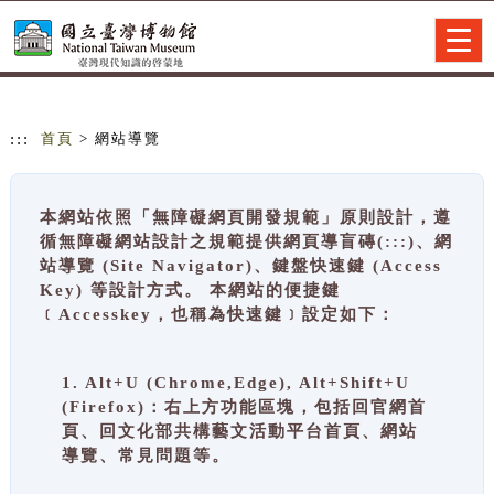
跳到主要內容
網站導覽
Togg
navig
:::
首頁
> 網站導覽
本網站依照「無障礙網頁開發規範」原則設計，遵
循無障礙網站設計之規範提供網頁導盲磚(:::)、網
站導覽 (Site Navigator)、鍵盤快速鍵 (Access
Key) 等設計方式。 本網站的便捷鍵
﹝Accesskey，也稱為快速鍵﹞設定如下：
1. Alt+U (Chrome,Edge), Alt+Shift+U
(Firefox)：右上方功能區塊，包括回官網首
頁、回文化部共構藝文活動平台首頁、網站
導覽、常見問題等。