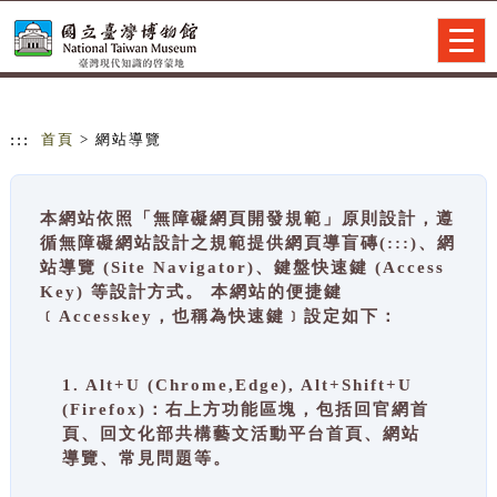
跳到主要內容
網站導覽
Togg
navig
:::
首頁
> 網站導覽
本網站依照「無障礙網頁開發規範」原則設計，遵
循無障礙網站設計之規範提供網頁導盲磚(:::)、網
站導覽 (Site Navigator)、鍵盤快速鍵 (Access
Key) 等設計方式。 本網站的便捷鍵
﹝Accesskey，也稱為快速鍵﹞設定如下：
1. Alt+U (Chrome,Edge), Alt+Shift+U
(Firefox)：右上方功能區塊，包括回官網首
頁、回文化部共構藝文活動平台首頁、網站
導覽、常見問題等。