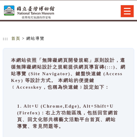
跳到主要內容
網站導覽
Togg
navig
:::
首頁
> 網站導覽
本網站依照「無障礙網頁開發規範」原則設計，遵
循無障礙網站設計之規範提供網頁導盲磚(:::)、網
站導覽 (Site Navigator)、鍵盤快速鍵 (Access
Key) 等設計方式。 本網站的便捷鍵
﹝Accesskey，也稱為快速鍵﹞設定如下：
1. Alt+U (Chrome,Edge), Alt+Shift+U
(Firefox)：右上方功能區塊，包括回官網首
頁、回文化部共構藝文活動平台首頁、網站
導覽、常見問題等。