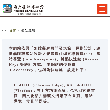
跳到主要內容
網站導覽
Togg
navig
:::
首頁
> 網站導覽
本網站依照「無障礙網頁開發規範」原則設計，遵
循無障礙網站設計之規範提供網頁導盲磚(:::)、網
站導覽 (Site Navigator)、鍵盤快速鍵 (Access
Key) 等設計方式。 本網站的便捷鍵
﹝Accesskey，也稱為快速鍵﹞設定如下：
1. Alt+U (Chrome,Edge), Alt+Shift+U
(Firefox)：右上方功能區塊，包括回官網首
頁、回文化部共構藝文活動平台首頁、網站
導覽、常見問題等。