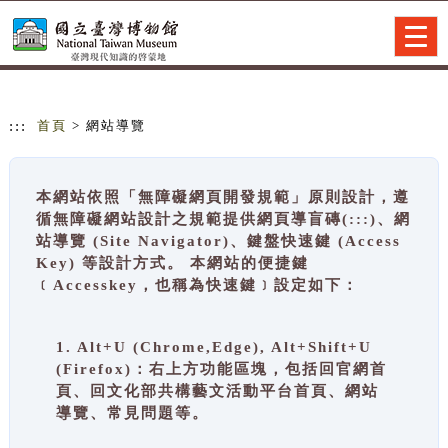
跳到主要內容
網站導覽
Togg
navig
:::
首頁
> 網站導覽
本網站依照「無障礙網頁開發規範」原則設計，遵
循無障礙網站設計之規範提供網頁導盲磚(:::)、網
站導覽 (Site Navigator)、鍵盤快速鍵 (Access
Key) 等設計方式。 本網站的便捷鍵
﹝Accesskey，也稱為快速鍵﹞設定如下：
1. Alt+U (Chrome,Edge), Alt+Shift+U
(Firefox)：右上方功能區塊，包括回官網首
頁、回文化部共構藝文活動平台首頁、網站
導覽、常見問題等。