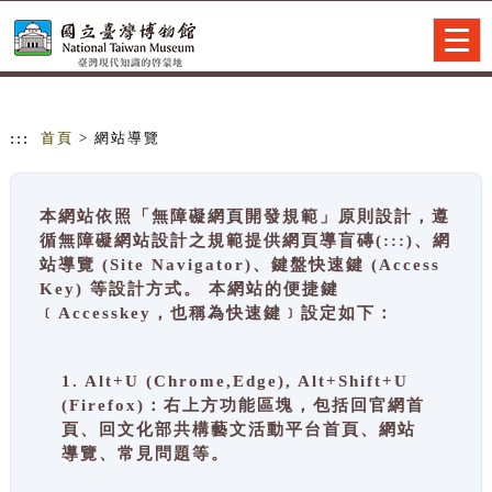
跳到主要內容
網站導覽
Togg
navig
:::
首頁
> 網站導覽
本網站依照「無障礙網頁開發規範」原則設計，遵
循無障礙網站設計之規範提供網頁導盲磚(:::)、網
站導覽 (Site Navigator)、鍵盤快速鍵 (Access
Key) 等設計方式。 本網站的便捷鍵
﹝Accesskey，也稱為快速鍵﹞設定如下：
1. Alt+U (Chrome,Edge), Alt+Shift+U
(Firefox)：右上方功能區塊，包括回官網首
頁、回文化部共構藝文活動平台首頁、網站
導覽、常見問題等。