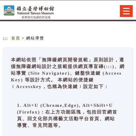
跳到主要內容
網站導覽
Togg
navig
:::
首頁
> 網站導覽
本網站依照「無障礙網頁開發規範」原則設計，遵
循無障礙網站設計之規範提供網頁導盲磚(:::)、網
站導覽 (Site Navigator)、鍵盤快速鍵 (Access
Key) 等設計方式。 本網站的便捷鍵
﹝Accesskey，也稱為快速鍵﹞設定如下：
1. Alt+U (Chrome,Edge), Alt+Shift+U
(Firefox)：右上方功能區塊，包括回官網首
頁、回文化部共構藝文活動平台首頁、網站
導覽、常見問題等。