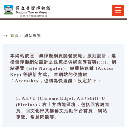
跳到主要內容
網站導覽
Togg
navig
:::
首頁
> 網站導覽
本網站依照「無障礙網頁開發規範」原則設計，遵
循無障礙網站設計之規範提供網頁導盲磚(:::)、網
站導覽 (Site Navigator)、鍵盤快速鍵 (Access
Key) 等設計方式。 本網站的便捷鍵
﹝Accesskey，也稱為快速鍵﹞設定如下：
1. Alt+U (Chrome,Edge), Alt+Shift+U
(Firefox)：右上方功能區塊，包括回官網首
頁、回文化部共構藝文活動平台首頁、網站
導覽、常見問題等。