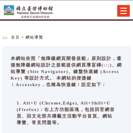
跳到主要內容
網站導覽
Togg
navig
:::
首頁
> 網站導覽
本網站依照「無障礙網頁開發規範」原則設計，遵
循無障礙網站設計之規範提供網頁導盲磚(:::)、網
站導覽 (Site Navigator)、鍵盤快速鍵 (Access
Key) 等設計方式。 本網站的便捷鍵
﹝Accesskey，也稱為快速鍵﹞設定如下：
1. Alt+U (Chrome,Edge), Alt+Shift+U
(Firefox)：右上方功能區塊，包括回官網首
頁、回文化部共構藝文活動平台首頁、網站
導覽、常見問題等。