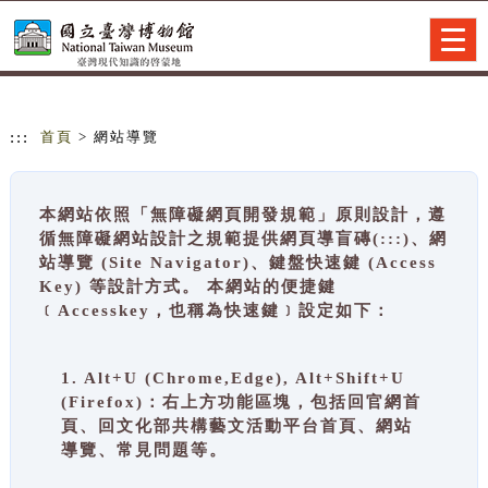
跳到主要內容
網站導覽
Togg
navig
:::
首頁
> 網站導覽
本網站依照「無障礙網頁開發規範」原則設計，遵
循無障礙網站設計之規範提供網頁導盲磚(:::)、網
站導覽 (Site Navigator)、鍵盤快速鍵 (Access
Key) 等設計方式。 本網站的便捷鍵
﹝Accesskey，也稱為快速鍵﹞設定如下：
1. Alt+U (Chrome,Edge), Alt+Shift+U
(Firefox)：右上方功能區塊，包括回官網首
頁、回文化部共構藝文活動平台首頁、網站
導覽、常見問題等。