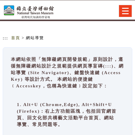
跳到主要內容
網站導覽
Togg
navig
:::
首頁
> 網站導覽
本網站依照「無障礙網頁開發規範」原則設計，遵
循無障礙網站設計之規範提供網頁導盲磚(:::)、網
站導覽 (Site Navigator)、鍵盤快速鍵 (Access
Key) 等設計方式。 本網站的便捷鍵
﹝Accesskey，也稱為快速鍵﹞設定如下：
1. Alt+U (Chrome,Edge), Alt+Shift+U
(Firefox)：右上方功能區塊，包括回官網首
頁、回文化部共構藝文活動平台首頁、網站
導覽、常見問題等。