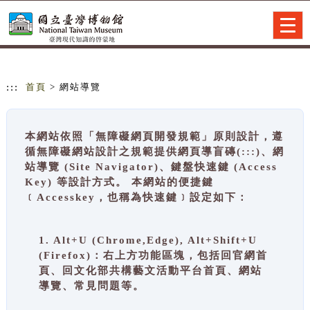
跳到主要內容
網站導覽
Togg
navig
:::
首頁
> 網站導覽
本網站依照「無障礙網頁開發規範」原則設計，遵
循無障礙網站設計之規範提供網頁導盲磚(:::)、網
站導覽 (Site Navigator)、鍵盤快速鍵 (Access
Key) 等設計方式。 本網站的便捷鍵
﹝Accesskey，也稱為快速鍵﹞設定如下：
1. Alt+U (Chrome,Edge), Alt+Shift+U
(Firefox)：右上方功能區塊，包括回官網首
頁、回文化部共構藝文活動平台首頁、網站
導覽、常見問題等。