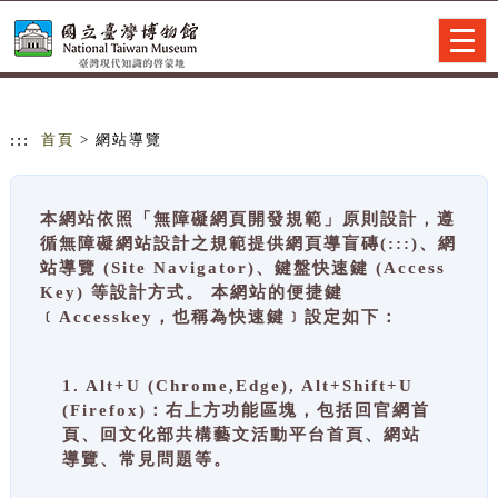
跳到主要內容
網站導覽
Togg
navig
:::
首頁
> 網站導覽
本網站依照「無障礙網頁開發規範」原則設計，遵
循無障礙網站設計之規範提供網頁導盲磚(:::)、網
站導覽 (Site Navigator)、鍵盤快速鍵 (Access
Key) 等設計方式。 本網站的便捷鍵
﹝Accesskey，也稱為快速鍵﹞設定如下：
1. Alt+U (Chrome,Edge), Alt+Shift+U
(Firefox)：右上方功能區塊，包括回官網首
頁、回文化部共構藝文活動平台首頁、網站
導覽、常見問題等。