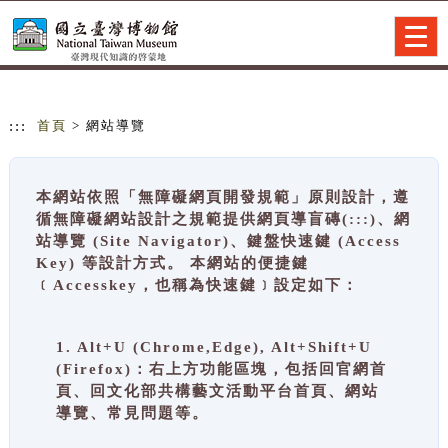
跳到主要內容
網站導覽
Togg
navig
:::
首頁
> 網站導覽
本網站依照「無障礙網頁開發規範」原則設計，遵
循無障礙網站設計之規範提供網頁導盲磚(:::)、網
站導覽 (Site Navigator)、鍵盤快速鍵 (Access
Key) 等設計方式。 本網站的便捷鍵
﹝Accesskey，也稱為快速鍵﹞設定如下：
1. Alt+U (Chrome,Edge), Alt+Shift+U
(Firefox)：右上方功能區塊，包括回官網首
頁、回文化部共構藝文活動平台首頁、網站
導覽、常見問題等。