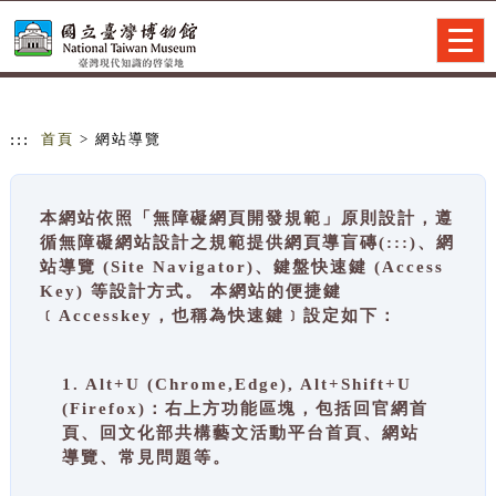
跳到主要內容
網站導覽
Togg
navig
:::
首頁
> 網站導覽
本網站依照「無障礙網頁開發規範」原則設計，遵
循無障礙網站設計之規範提供網頁導盲磚(:::)、網
站導覽 (Site Navigator)、鍵盤快速鍵 (Access
Key) 等設計方式。 本網站的便捷鍵
﹝Accesskey，也稱為快速鍵﹞設定如下：
1. Alt+U (Chrome,Edge), Alt+Shift+U
(Firefox)：右上方功能區塊，包括回官網首
頁、回文化部共構藝文活動平台首頁、網站
導覽、常見問題等。