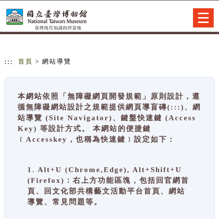
跳到主要內容
網站導覽
Togg
navig
:::
首頁
> 網站導覽
本網站依照「無障礙網頁開發規範」原則設計，遵
循無障礙網站設計之規範提供網頁導盲磚(:::)、網
站導覽 (Site Navigator)、鍵盤快速鍵 (Access
Key) 等設計方式。 本網站的便捷鍵
﹝Accesskey，也稱為快速鍵﹞設定如下：
1. Alt+U (Chrome,Edge), Alt+Shift+U
(Firefox)：右上方功能區塊，包括回官網首
頁、回文化部共構藝文活動平台首頁、網站
導覽、常見問題等。