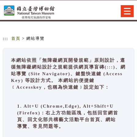
跳到主要內容
網站導覽
Togg
navig
:::
首頁
> 網站導覽
本網站依照「無障礙網頁開發規範」原則設計，遵
循無障礙網站設計之規範提供網頁導盲磚(:::)、網
站導覽 (Site Navigator)、鍵盤快速鍵 (Access
Key) 等設計方式。 本網站的便捷鍵
﹝Accesskey，也稱為快速鍵﹞設定如下：
1. Alt+U (Chrome,Edge), Alt+Shift+U
(Firefox)：右上方功能區塊，包括回官網首
頁、回文化部共構藝文活動平台首頁、網站
導覽、常見問題等。