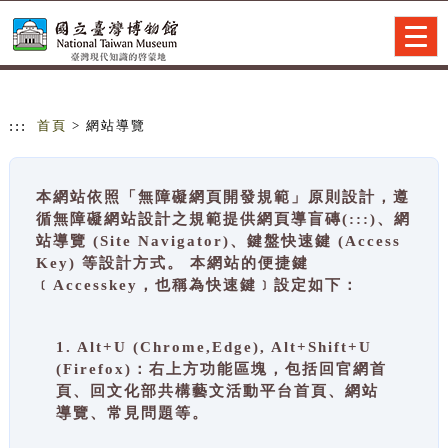
跳到主要內容
網站導覽
Togg
navig
:::
首頁
> 網站導覽
本網站依照「無障礙網頁開發規範」原則設計，遵
循無障礙網站設計之規範提供網頁導盲磚(:::)、網
站導覽 (Site Navigator)、鍵盤快速鍵 (Access
Key) 等設計方式。 本網站的便捷鍵
﹝Accesskey，也稱為快速鍵﹞設定如下：
1. Alt+U (Chrome,Edge), Alt+Shift+U
(Firefox)：右上方功能區塊，包括回官網首
頁、回文化部共構藝文活動平台首頁、網站
導覽、常見問題等。