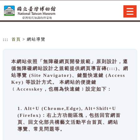
跳到主要內容
網站導覽
Togg
navig
:::
首頁
> 網站導覽
本網站依照「無障礙網頁開發規範」原則設計，遵
循無障礙網站設計之規範提供網頁導盲磚(:::)、網
站導覽 (Site Navigator)、鍵盤快速鍵 (Access
Key) 等設計方式。 本網站的便捷鍵
﹝Accesskey，也稱為快速鍵﹞設定如下：
1. Alt+U (Chrome,Edge), Alt+Shift+U
(Firefox)：右上方功能區塊，包括回官網首
頁、回文化部共構藝文活動平台首頁、網站
導覽、常見問題等。