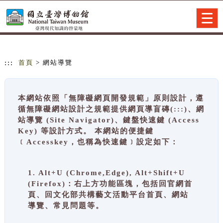
跳到主要內容
網站導覽
Togg
navig
:::
首頁
> 網站導覽
本網站依照「無障礙網頁開發規範」原則設計，遵
循無障礙網站設計之規範提供網頁導盲磚(:::)、網
站導覽 (Site Navigator)、鍵盤快速鍵 (Access
Key) 等設計方式。 本網站的便捷鍵
﹝Accesskey，也稱為快速鍵﹞設定如下：
1. Alt+U (Chrome,Edge), Alt+Shift+U
(Firefox)：右上方功能區塊，包括回官網首
頁、回文化部共構藝文活動平台首頁、網站
導覽、常見問題等。