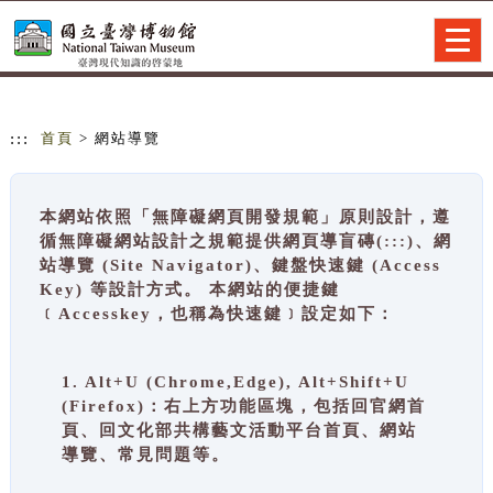
跳到主要內容
網站導覽
Togg
navig
:::
首頁
> 網站導覽
本網站依照「無障礙網頁開發規範」原則設計，遵
循無障礙網站設計之規範提供網頁導盲磚(:::)、網
站導覽 (Site Navigator)、鍵盤快速鍵 (Access
Key) 等設計方式。 本網站的便捷鍵
﹝Accesskey，也稱為快速鍵﹞設定如下：
1. Alt+U (Chrome,Edge), Alt+Shift+U
(Firefox)：右上方功能區塊，包括回官網首
頁、回文化部共構藝文活動平台首頁、網站
導覽、常見問題等。