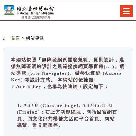
跳到主要內容
網站導覽
Togg
navig
:::
首頁
> 網站導覽
本網站依照「無障礙網頁開發規範」原則設計，遵
循無障礙網站設計之規範提供網頁導盲磚(:::)、網
站導覽 (Site Navigator)、鍵盤快速鍵 (Access
Key) 等設計方式。 本網站的便捷鍵
﹝Accesskey，也稱為快速鍵﹞設定如下：
1. Alt+U (Chrome,Edge), Alt+Shift+U
(Firefox)：右上方功能區塊，包括回官網首
頁、回文化部共構藝文活動平台首頁、網站
導覽、常見問題等。