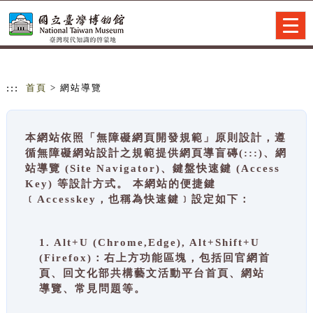
跳到主要內容
網站導覽
Togg
navig
:::
首頁
> 網站導覽
本網站依照「無障礙網頁開發規範」原則設計，遵
循無障礙網站設計之規範提供網頁導盲磚(:::)、網
站導覽 (Site Navigator)、鍵盤快速鍵 (Access
Key) 等設計方式。 本網站的便捷鍵
﹝Accesskey，也稱為快速鍵﹞設定如下：
1. Alt+U (Chrome,Edge), Alt+Shift+U
(Firefox)：右上方功能區塊，包括回官網首
頁、回文化部共構藝文活動平台首頁、網站
導覽、常見問題等。