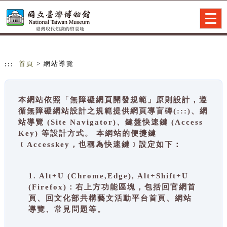
跳到主要內容
網站導覽
Togg
navig
:::
首頁
> 網站導覽
本網站依照「無障礙網頁開發規範」原則設計，遵
循無障礙網站設計之規範提供網頁導盲磚(:::)、網
站導覽 (Site Navigator)、鍵盤快速鍵 (Access
Key) 等設計方式。 本網站的便捷鍵
﹝Accesskey，也稱為快速鍵﹞設定如下：
1. Alt+U (Chrome,Edge), Alt+Shift+U
(Firefox)：右上方功能區塊，包括回官網首
頁、回文化部共構藝文活動平台首頁、網站
導覽、常見問題等。