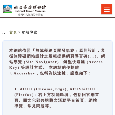
跳到主要內容
網站導覽
Togg
navig
:::
首頁
> 網站導覽
本網站依照「無障礙網頁開發規範」原則設計，遵
循無障礙網站設計之規範提供網頁導盲磚(:::)、網
站導覽 (Site Navigator)、鍵盤快速鍵 (Access
Key) 等設計方式。 本網站的便捷鍵
﹝Accesskey，也稱為快速鍵﹞設定如下：
1. Alt+U (Chrome,Edge), Alt+Shift+U
(Firefox)：右上方功能區塊，包括回官網首
頁、回文化部共構藝文活動平台首頁、網站
導覽、常見問題等。