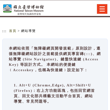
跳到主要內容
網站導覽
Togg
navig
:::
首頁
> 網站導覽
本網站依照「無障礙網頁開發規範」原則設計，遵
循無障礙網站設計之規範提供網頁導盲磚(:::)、網
站導覽 (Site Navigator)、鍵盤快速鍵 (Access
Key) 等設計方式。 本網站的便捷鍵
﹝Accesskey，也稱為快速鍵﹞設定如下：
1. Alt+U (Chrome,Edge), Alt+Shift+U
(Firefox)：右上方功能區塊，包括回官網首
頁、回文化部共構藝文活動平台首頁、網站
導覽、常見問題等。