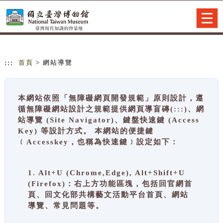
跳到主要內容
網站導覽
Togg
navig
:::
首頁
> 網站導覽
本網站依照「無障礙網頁開發規範」原則設計，遵
循無障礙網站設計之規範提供網頁導盲磚(:::)、網
站導覽 (Site Navigator)、鍵盤快速鍵 (Access
Key) 等設計方式。 本網站的便捷鍵
﹝Accesskey，也稱為快速鍵﹞設定如下：
1. Alt+U (Chrome,Edge), Alt+Shift+U
(Firefox)：右上方功能區塊，包括回官網首
頁、回文化部共構藝文活動平台首頁、網站
導覽、常見問題等。