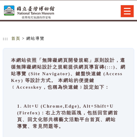
跳到主要內容
網站導覽
Togg
navig
:::
首頁
> 網站導覽
本網站依照「無障礙網頁開發規範」原則設計，遵
循無障礙網站設計之規範提供網頁導盲磚(:::)、網
站導覽 (Site Navigator)、鍵盤快速鍵 (Access
Key) 等設計方式。 本網站的便捷鍵
﹝Accesskey，也稱為快速鍵﹞設定如下：
1. Alt+U (Chrome,Edge), Alt+Shift+U
(Firefox)：右上方功能區塊，包括回官網首
頁、回文化部共構藝文活動平台首頁、網站
導覽、常見問題等。