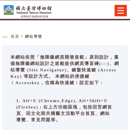
跳到主要內容
網站導覽
Togg
navig
:::
首頁
> 網站導覽
本網站依照「無障礙網頁開發規範」原則設計，遵
循無障礙網站設計之規範提供網頁導盲磚(:::)、網
站導覽 (Site Navigator)、鍵盤快速鍵 (Access
Key) 等設計方式。 本網站的便捷鍵
﹝Accesskey，也稱為快速鍵﹞設定如下：
1. Alt+U (Chrome,Edge), Alt+Shift+U
(Firefox)：右上方功能區塊，包括回官網首
頁、回文化部共構藝文活動平台首頁、網站
導覽、常見問題等。