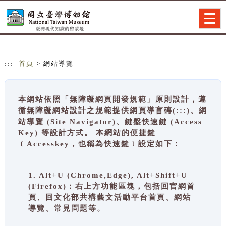
跳到主要內容
網站導覽
Togg
navig
:::
首頁
> 網站導覽
本網站依照「無障礙網頁開發規範」原則設計，遵
循無障礙網站設計之規範提供網頁導盲磚(:::)、網
站導覽 (Site Navigator)、鍵盤快速鍵 (Access
Key) 等設計方式。 本網站的便捷鍵
﹝Accesskey，也稱為快速鍵﹞設定如下：
1. Alt+U (Chrome,Edge), Alt+Shift+U
(Firefox)：右上方功能區塊，包括回官網首
頁、回文化部共構藝文活動平台首頁、網站
導覽、常見問題等。