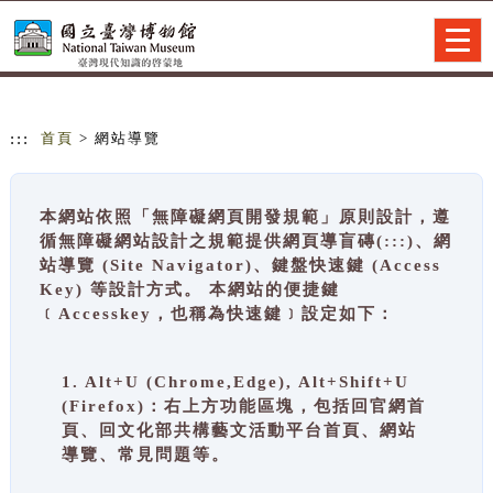
跳到主要內容
網站導覽
Togg
navig
:::
首頁
> 網站導覽
本網站依照「無障礙網頁開發規範」原則設計，遵
循無障礙網站設計之規範提供網頁導盲磚(:::)、網
站導覽 (Site Navigator)、鍵盤快速鍵 (Access
Key) 等設計方式。 本網站的便捷鍵
﹝Accesskey，也稱為快速鍵﹞設定如下：
1. Alt+U (Chrome,Edge), Alt+Shift+U
(Firefox)：右上方功能區塊，包括回官網首
頁、回文化部共構藝文活動平台首頁、網站
導覽、常見問題等。