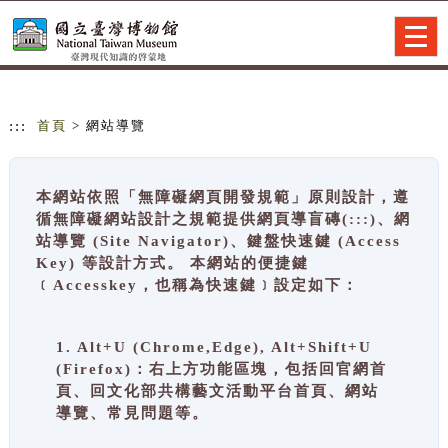
跳到主要內容
網站導覽
Togg
navig
:::
首頁
> 網站導覽
本網站依照「無障礙網頁開發規範」原則設計，遵
循無障礙網站設計之規範提供網頁導盲磚(:::)、網
站導覽 (Site Navigator)、鍵盤快速鍵 (Access
Key) 等設計方式。 本網站的便捷鍵
﹝Accesskey，也稱為快速鍵﹞設定如下：
1. Alt+U (Chrome,Edge), Alt+Shift+U
(Firefox)：右上方功能區塊，包括回官網首
頁、回文化部共構藝文活動平台首頁、網站
導覽、常見問題等。