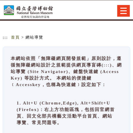
跳到主要內容
網站導覽
Togg
navig
:::
首頁
> 網站導覽
本網站依照「無障礙網頁開發規範」原則設計，遵
循無障礙網站設計之規範提供網頁導盲磚(:::)、網
站導覽 (Site Navigator)、鍵盤快速鍵 (Access
Key) 等設計方式。 本網站的便捷鍵
﹝Accesskey，也稱為快速鍵﹞設定如下：
1. Alt+U (Chrome,Edge), Alt+Shift+U
(Firefox)：右上方功能區塊，包括回官網首
頁、回文化部共構藝文活動平台首頁、網站
導覽、常見問題等。