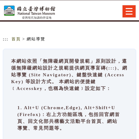
跳到主要內容
網站導覽
Togg
navig
:::
首頁
> 網站導覽
本網站依照「無障礙網頁開發規範」原則設計，遵
循無障礙網站設計之規範提供網頁導盲磚(:::)、網
站導覽 (Site Navigator)、鍵盤快速鍵 (Access
Key) 等設計方式。 本網站的便捷鍵
﹝Accesskey，也稱為快速鍵﹞設定如下：
1. Alt+U (Chrome,Edge), Alt+Shift+U
(Firefox)：右上方功能區塊，包括回官網首
頁、回文化部共構藝文活動平台首頁、網站
導覽、常見問題等。