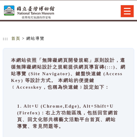
跳到主要內容
網站導覽
Togg
navig
:::
首頁
> 網站導覽
本網站依照「無障礙網頁開發規範」原則設計，遵
循無障礙網站設計之規範提供網頁導盲磚(:::)、網
站導覽 (Site Navigator)、鍵盤快速鍵 (Access
Key) 等設計方式。 本網站的便捷鍵
﹝Accesskey，也稱為快速鍵﹞設定如下：
1. Alt+U (Chrome,Edge), Alt+Shift+U
(Firefox)：右上方功能區塊，包括回官網首
頁、回文化部共構藝文活動平台首頁、網站
導覽、常見問題等。