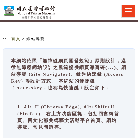
跳到主要內容
網站導覽
Togg
navig
:::
首頁
> 網站導覽
本網站依照「無障礙網頁開發規範」原則設計，遵
循無障礙網站設計之規範提供網頁導盲磚(:::)、網
站導覽 (Site Navigator)、鍵盤快速鍵 (Access
Key) 等設計方式。 本網站的便捷鍵
﹝Accesskey，也稱為快速鍵﹞設定如下：
1. Alt+U (Chrome,Edge), Alt+Shift+U
(Firefox)：右上方功能區塊，包括回官網首
頁、回文化部共構藝文活動平台首頁、網站
導覽、常見問題等。