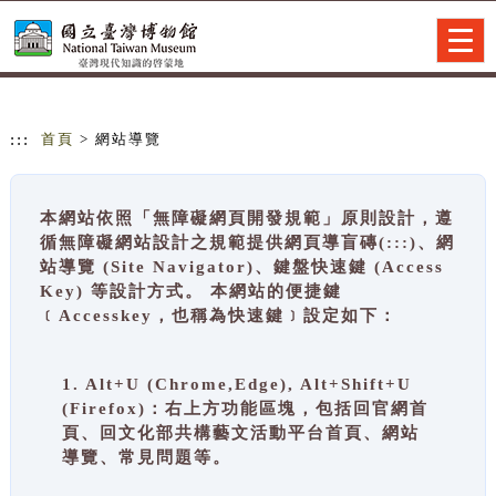
跳到主要內容
網站導覽
Togg
navig
:::
首頁
> 網站導覽
本網站依照「無障礙網頁開發規範」原則設計，遵
循無障礙網站設計之規範提供網頁導盲磚(:::)、網
站導覽 (Site Navigator)、鍵盤快速鍵 (Access
Key) 等設計方式。 本網站的便捷鍵
﹝Accesskey，也稱為快速鍵﹞設定如下：
1. Alt+U (Chrome,Edge), Alt+Shift+U
(Firefox)：右上方功能區塊，包括回官網首
頁、回文化部共構藝文活動平台首頁、網站
導覽、常見問題等。