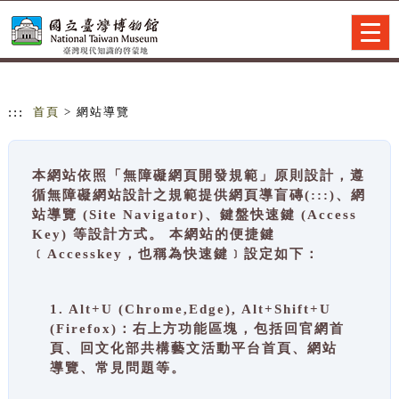
跳到主要內容
網站導覽
Togg
navig
:::
首頁
> 網站導覽
本網站依照「無障礙網頁開發規範」原則設計，遵
循無障礙網站設計之規範提供網頁導盲磚(:::)、網
站導覽 (Site Navigator)、鍵盤快速鍵 (Access
Key) 等設計方式。 本網站的便捷鍵
﹝Accesskey，也稱為快速鍵﹞設定如下：
1. Alt+U (Chrome,Edge), Alt+Shift+U
(Firefox)：右上方功能區塊，包括回官網首
頁、回文化部共構藝文活動平台首頁、網站
導覽、常見問題等。