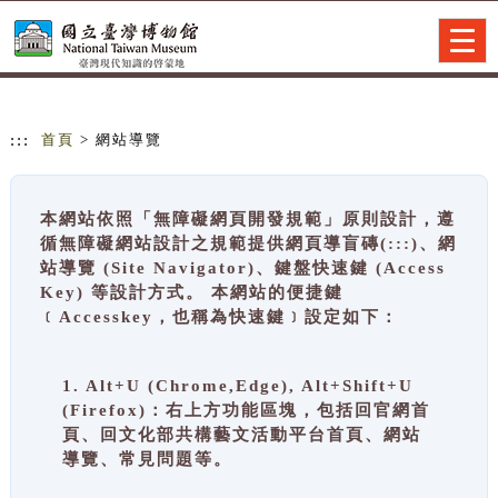
跳到主要內容
網站導覽
Togg
navig
:::
首頁
> 網站導覽
本網站依照「無障礙網頁開發規範」原則設計，遵
循無障礙網站設計之規範提供網頁導盲磚(:::)、網
站導覽 (Site Navigator)、鍵盤快速鍵 (Access
Key) 等設計方式。 本網站的便捷鍵
﹝Accesskey，也稱為快速鍵﹞設定如下：
1. Alt+U (Chrome,Edge), Alt+Shift+U
(Firefox)：右上方功能區塊，包括回官網首
頁、回文化部共構藝文活動平台首頁、網站
導覽、常見問題等。