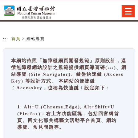
跳到主要內容
網站導覽
Togg
navig
:::
首頁
> 網站導覽
本網站依照「無障礙網頁開發規範」原則設計，遵
循無障礙網站設計之規範提供網頁導盲磚(:::)、網
站導覽 (Site Navigator)、鍵盤快速鍵 (Access
Key) 等設計方式。 本網站的便捷鍵
﹝Accesskey，也稱為快速鍵﹞設定如下：
1. Alt+U (Chrome,Edge), Alt+Shift+U
(Firefox)：右上方功能區塊，包括回官網首
頁、回文化部共構藝文活動平台首頁、網站
導覽、常見問題等。