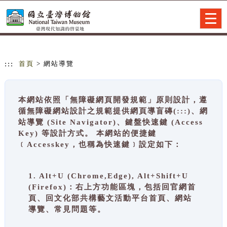
跳到主要內容
網站導覽
Togg
navig
:::
首頁
> 網站導覽
本網站依照「無障礙網頁開發規範」原則設計，遵
循無障礙網站設計之規範提供網頁導盲磚(:::)、網
站導覽 (Site Navigator)、鍵盤快速鍵 (Access
Key) 等設計方式。 本網站的便捷鍵
﹝Accesskey，也稱為快速鍵﹞設定如下：
1. Alt+U (Chrome,Edge), Alt+Shift+U
(Firefox)：右上方功能區塊，包括回官網首
頁、回文化部共構藝文活動平台首頁、網站
導覽、常見問題等。