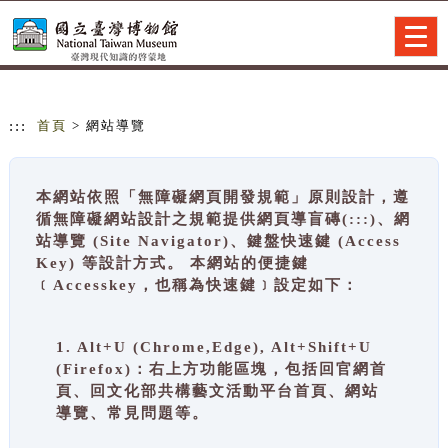
跳到主要內容
網站導覽
Togg
navig
:::
首頁
> 網站導覽
本網站依照「無障礙網頁開發規範」原則設計，遵
循無障礙網站設計之規範提供網頁導盲磚(:::)、網
站導覽 (Site Navigator)、鍵盤快速鍵 (Access
Key) 等設計方式。 本網站的便捷鍵
﹝Accesskey，也稱為快速鍵﹞設定如下：
1. Alt+U (Chrome,Edge), Alt+Shift+U
(Firefox)：右上方功能區塊，包括回官網首
頁、回文化部共構藝文活動平台首頁、網站
導覽、常見問題等。