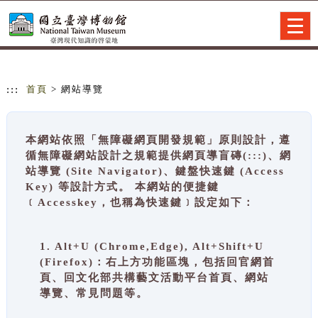
跳到主要內容
網站導覽
Togg
navig
:::
首頁
> 網站導覽
本網站依照「無障礙網頁開發規範」原則設計，遵
循無障礙網站設計之規範提供網頁導盲磚(:::)、網
站導覽 (Site Navigator)、鍵盤快速鍵 (Access
Key) 等設計方式。 本網站的便捷鍵
﹝Accesskey，也稱為快速鍵﹞設定如下：
1. Alt+U (Chrome,Edge), Alt+Shift+U
(Firefox)：右上方功能區塊，包括回官網首
頁、回文化部共構藝文活動平台首頁、網站
導覽、常見問題等。